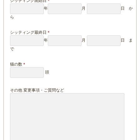
シッティング開始日
＊
年
月
日 か
ら
シッティング最終日
＊
年
月
日 ま
で
猫の数
＊
頭
その他 変更事項・ご質問など